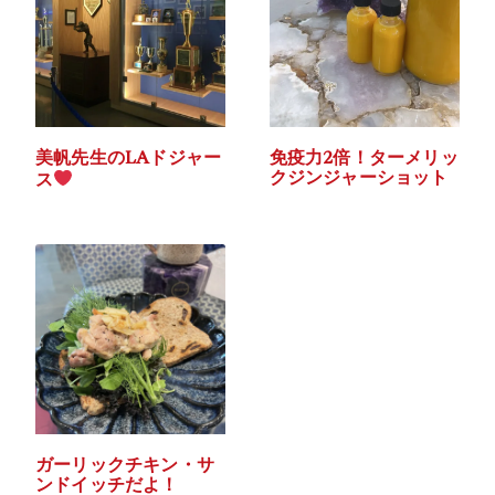
美帆先生のLAドジャー
免疫力2倍！ターメリッ
クジンジャーショット
ス
ガーリックチキン・サ
ンドイッチだよ！