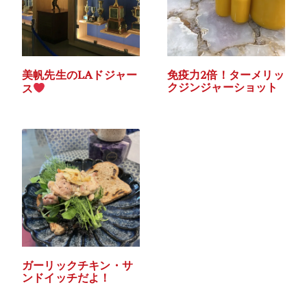
美帆先生のLAドジャー
免疫力2倍！ターメリッ
クジンジャーショット
ス
ガーリックチキン・サ
ンドイッチだよ！