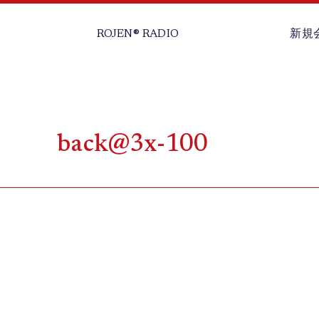
ROJEN® RADIO
新規
back@3x-100