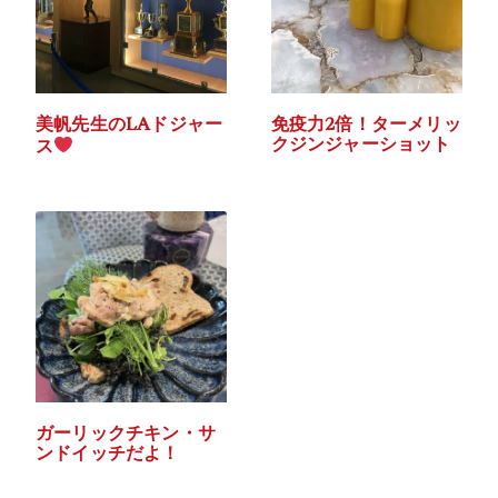
美帆先生のLAドジャー
免疫力2倍！ターメリッ
クジンジャーショット
ス
ガーリックチキン・サ
ンドイッチだよ！